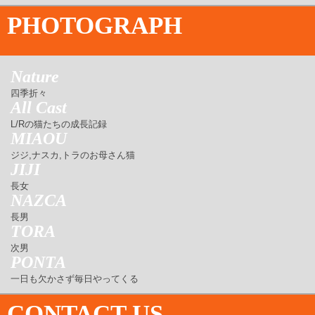
PHOTOGRAPH
Nature
四季折々
All Cast
L/Rの猫たちの成長記録
MIAOU
ジジ,ナスカ,トラのお母さん猫
JIJI
長女
NAZCA
長男
TORA
次男
PONTA
一日も欠かさず毎日やってくる
CONTACT US