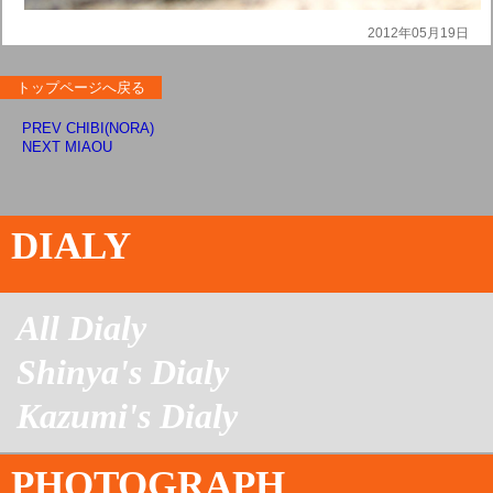
2012年05月19日
トップページへ戻る
PREV CHIBI(NORA)
NEXT MIAOU
DIALY
All Dialy
Shinya's Dialy
Kazumi's Dialy
PHOTOGRAPH