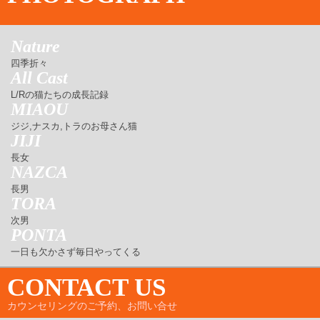
Nature
四季折々
All Cast
L/Rの猫たちの成長記録
MIAOU
ジジ,ナスカ,トラのお母さん猫
JIJI
長女
NAZCA
長男
TORA
次男
PONTA
一日も欠かさず毎日やってくる
CONTACT US
カウンセリングのご予約、お問い合せ