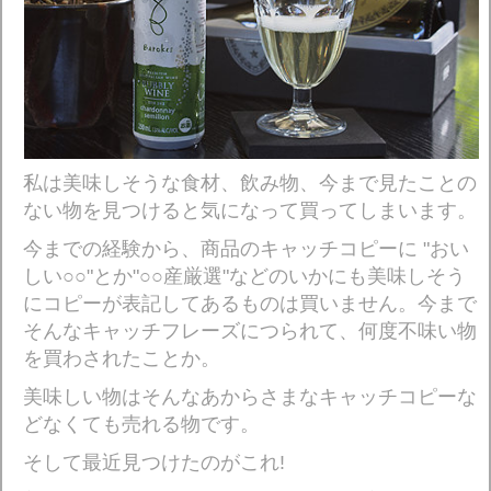
私は美味しそうな食材、飲み物、今まで見たことの
ない物を見つけると気になって買ってしまいます。
今までの経験から、商品のキャッチコピーに "おい
しい○○"とか"○○産厳選"などのいかにも美味しそう
にコピーが表記してあるものは買いません。今まで
そんなキャッチフレーズにつられて、何度不味い物
を買わされたことか。
美味しい物はそんなあからさまなキャッチコピーな
どなくても売れる物です。
そして最近見つけたのがこれ!