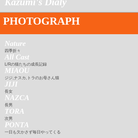
Kazumi's Dialy
PHOTOGRAPH
Nature
四季折々
All Cast
L/Rの猫たちの成長記録
MIAOU
ジジ,ナスカ,トラのお母さん猫
JIJI
長女
NAZCA
長男
TORA
次男
PONTA
一日も欠かさず毎日やってくる