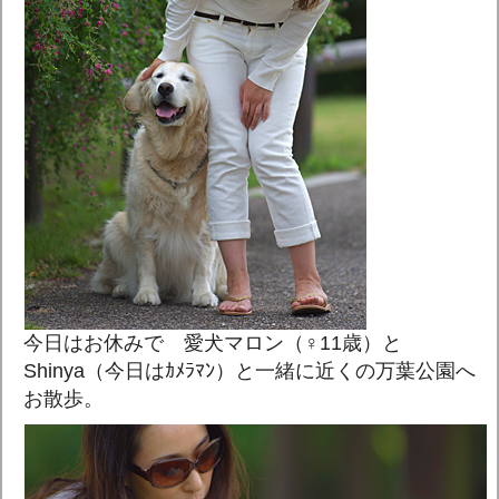
今日はお休みで 愛犬マロン（♀11歳）と
Shinya（今日はｶﾒﾗﾏﾝ）と一緒に近くの万葉公園へ
お散歩。